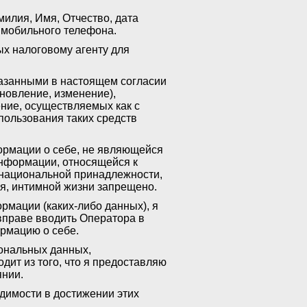
илия, Имя, Отчество, дата
р мобильного телефона.
х налоговому агенту для
казанными в настоящем согласии
новление, изменение),
ение, осуществляемых как с
пользования таких средств
ормации о себе, не являющейся
информации, относящейся к
 национальной принадлежности,
ья, интимной жизни запрещено.
рмации (каких-либо данных), я
вправе вводить Оператора в
рмацию о себе.
сональных данных,
дит из того, что я предоставляю
янии.
одимости в достижении этих