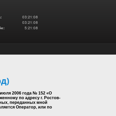
:
03:21:08
03:21:08
е:
5:21:08
д)
июля 2006 года № 152 «О
енному по адресу г. Ростов-
анных, переданных мной
вляется Оператор, или по