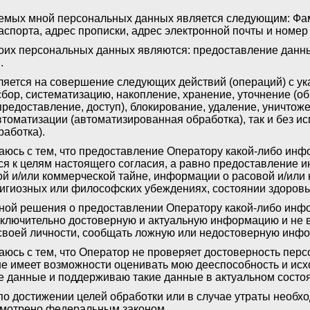
емых мной персональных данных является следующим: Фам
аспорта, адрес прописки, адрес электронной почты и номе
оих персональных данных являются: предоставление данны
Л
.
ляется на совершение следующих действий (операций) с у
ор, систематизацию, накопление, хранение, уточнение (об
предоставление, доступ), блокирование, удаление, уничтож
томатизации (автоматизированная обработка), так и без ис
аботка).
аюсь с тем, что предоставление Оператору какой-либо инф
ся к целям настоящего согласия, а равно предоставление 
ой и/или коммерческой тайне, информации о расовой и/или
лигиозных или философских убеждениях, состоянии здоров
ной решения о предоставлении Оператору какой-либо инфо
сключительно достоверную и актуальную информацию и не 
своей личности, сообщать ложную или недостоверную инфо
юсь с тем, что Оператор не проверяет достоверность пер
е имеет возможности оценивать мою дееспособность и исхо
 данные и поддерживаю такие данные в актуальном состо
по достижении целей обработки или в случае утраты необх
усмотрено федеральным законом.