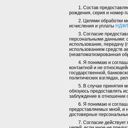
Состав предоставля
рождения, серия и номер п
Целями обработки м
исчисления и уплаты
НДФ
Согласие предостав
персональными данными: сб
использование, передачу (
использованием средств ав
(неавтоматизированная обр
Я понимаю и соглаш
контактной и не относящей
государственной, банковск
политических взглядах, ре
В случае принятия м
обязуюсь предоставлять и
заблуждение в отношении 
Я понимаю и соглаша
предоставляемых мной, и н
достоверные персональные
Согласие действует 
целей, если иное не пред